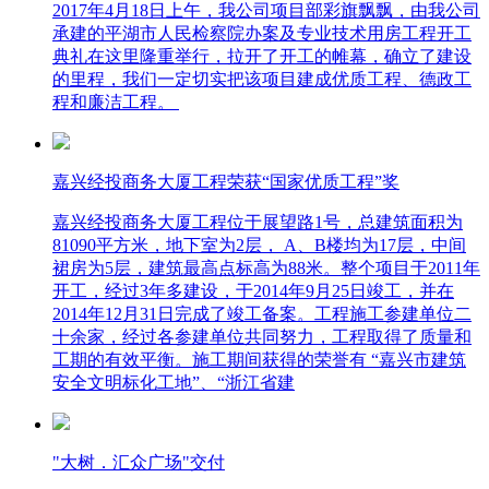
2017年4月18日上午，我公司项目部彩旗飘飘，由我公司
承建的平湖市人民检察院办案及专业技术用房工程开工
典礼在这里隆重举行，拉开了开工的帷幕，确立了建设
的里程，我们一定切实把该项目建成优质工程、德政工
程和廉洁工程。
嘉兴经投商务大厦工程荣获“国家优质工程”奖
嘉兴经投商务大厦工程位于展望路1号，总建筑面积为
81090平方米，地下室为2层， A、B楼均为17层，中间
裙房为5层，建筑最高点标高为88米。整个项目于2011年
开工，经过3年多建设，于2014年9月25日竣工，并在
2014年12月31日完成了竣工备案。工程施工参建单位二
十余家，经过各参建单位共同努力，工程取得了质量和
工期的有效平衡。施工期间获得的荣誉有 “嘉兴市建筑
安全文明标化工地”、“浙江省建
"大树．汇众广场"交付