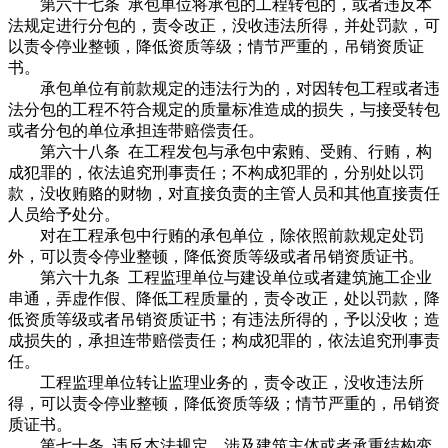
第六十七条 承包单位将承包的工程转包的，或者违反本
法规定进行分包的，责令改正，没收违法所得，并处罚款，可
以责令停业整顿，降低资质等级；情节严重的，吊销资质证
书。
承包单位有前款规定的违法行为的，对因转包工程或者违
法分包的工程不符合规定的质量标准造成的损失，与接受转包
或者分包的单位承担连带赔偿责任。
第六十八条 在工程发包与承包中索贿、受贿、行贿，构
成犯罪的，依法追究刑事责任；不构成犯罪的，分别处以罚
款，没收贿赂的财物，对直接负责的主管人员和其他直接责任
人员给予处分。
对在工程承包中行贿的承包单位，除依照前款规定处罚
外，可以责令停业整顿，降低资质等级或者吊销资质证书。
第六十九条 工程监理单位与建设单位或者建筑施工企业
串通，弄虚作假、降低工程质量的，责令改正，处以罚款，降
低资质等级或者吊销资质证书；有违法所得的，予以没收；造
成损失的，承担连带赔偿责任；构成犯罪的，依法追究刑事责
任。
工程监理单位转让监理业务的，责令改正，没收违法所
得，可以责令停业整顿，降低资质等级；情节严重的，吊销资
质证书。
第七十条 违反本法规定，涉及建筑主体或者承重结构变