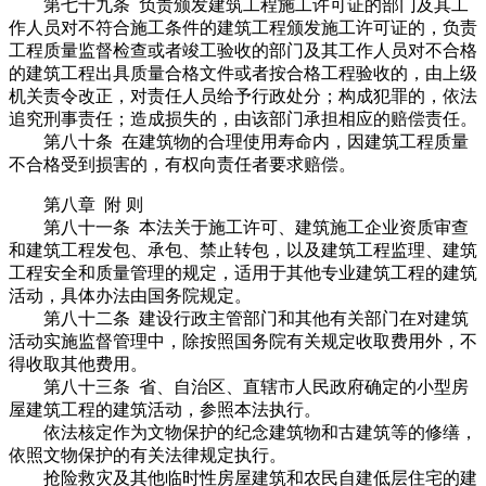
第七十九条 负责颁发建筑工程施工许可证的部门及其工
作人员对不符合施工条件的建筑工程颁发施工许可证的，负责
工程质量监督检查或者竣工验收的部门及其工作人员对不合格
的建筑工程出具质量合格文件或者按合格工程验收的，由上级
机关责令改正，对责任人员给予行政处分；构成犯罪的，依法
追究刑事责任；造成损失的，由该部门承担相应的赔偿责任。
第八十条 在建筑物的合理使用寿命内，因建筑工程质量
不合格受到损害的，有权向责任者要求赔偿。
第八章 附 则
第八十一条 本法关于施工许可、建筑施工企业资质审查
和建筑工程发包、承包、禁止转包，以及建筑工程监理、建筑
工程安全和质量管理的规定，适用于其他专业建筑工程的建筑
活动，具体办法由国务院规定。
第八十二条 建设行政主管部门和其他有关部门在对建筑
活动实施监督管理中，除按照国务院有关规定收取费用外，不
得收取其他费用。
第八十三条 省、自治区、直辖市人民政府确定的小型房
屋建筑工程的建筑活动，参照本法执行。
依法核定作为文物保护的纪念建筑物和古建筑等的修缮，
依照文物保护的有关法律规定执行。
抢险救灾及其他临时性房屋建筑和农民自建低层住宅的建