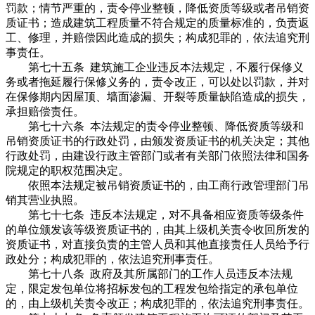
罚款；情节严重的，责令停业整顿，降低资质等级或者吊销资
质证书；造成建筑工程质量不符合规定的质量标准的，负责返
工、修理，并赔偿因此造成的损失；构成犯罪的，依法追究刑
事责任。
第七十五条 建筑施工企业违反本法规定，不履行保修义
务或者拖延履行保修义务的，责令改正，可以处以罚款，并对
在保修期内因屋顶、墙面渗漏、开裂等质量缺陷造成的损失，
承担赔偿责任。
第七十六条 本法规定的责令停业整顿、降低资质等级和
吊销资质证书的行政处罚，由颁发资质证书的机关决定；其他
行政处罚，由建设行政主管部门或者有关部门依照法律和国务
院规定的职权范围决定。
依照本法规定被吊销资质证书的，由工商行政管理部门吊
销其营业执照。
第七十七条 违反本法规定，对不具备相应资质等级条件
的单位颁发该等级资质证书的，由其上级机关责令收回所发的
资质证书，对直接负责的主管人员和其他直接责任人员给予行
政处分；构成犯罪的，依法追究刑事责任。
第七十八条 政府及其所属部门的工作人员违反本法规
定，限定发包单位将招标发包的工程发包给指定的承包单位
的，由上级机关责令改正；构成犯罪的，依法追究刑事责任。