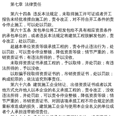
第七章 法律责任
第六十四条 违反本法规定，未取得施工许可证或者开工
报告未经批准擅自施工的，责令改正，对不符合开工条件的责
令停止施工，可以处以罚款。
第六十五条 发包单位将工程发包给不具有相应资质条件
的承包单位的，或者违反本法规定将建筑工程肢解发包的，责
令改正，处以罚款。
超越本单位资质等级承揽工程的，责令停止违法行为，处
以罚款，可以责令停业整顿，降低资质等级；情节严重的，吊
销资质证书；有违法所得的，予以没收。
未取得资质证书承揽工程的，予以取缔，并处罚款；有违
法所得的，予以没收。
以欺骗手段取得资质证书的，吊销资质证书，处以罚款；
构成犯罪的，依法追究刑事责任。
第六十六条 建筑施工企业转让、出借资质证书或者以其
他方式允许他人以本企业的名义承揽工程的，责令改正，没收
违法所得，并处罚款，可以责令停业整顿，降低资质等级；情
节严重的，吊销资质证书。对因该项承揽工程不符合规定的质
量标准造成的损失，建筑施工企业与使用本企业名义的单位或
者个人承担连带赔偿责任。