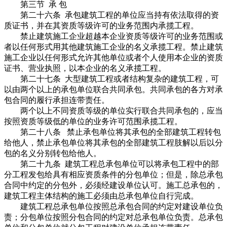
第三节 承 包
第二十六条 承包建筑工程的单位应当持有依法取得的资
质证书，并在其资质等级许可的业务范围内承揽工程。
禁止建筑施工企业超越本企业资质等级许可的业务范围或
者以任何形式用其他建筑施工企业的名义承揽工程。禁止建筑
施工企业以任何形式允许其他单位或者个人使用本企业的资质
证书、营业执照，以本企业的名义承揽工程。
第二十七条 大型建筑工程或者结构复杂的建筑工程，可
以由两个以上的承包单位联合共同承包。共同承包的各方对承
包合同的履行承担连带责任。
两个以上不同资质等级的单位实行联合共同承包的，应当
按照资质等级低的单位的业务许可范围承揽工程。
第二十八条 禁止承包单位将其承包的全部建筑工程转包
给他人，禁止承包单位将其承包的全部建筑工程肢解以后以分
包的名义分别转包给他人。
第二十九条 建筑工程总承包单位可以将承包工程中的部
分工程发包给具有相应资质条件的分包单位；但是，除总承包
合同中约定的分包外，必须经建设单位认可。施工总承包的，
建筑工程主体结构的施工必须由总承包单位自行完成。
建筑工程总承包单位按照总承包合同的约定对建设单位负
责；分包单位按照分包合同的约定对总承包单位负责。总承包