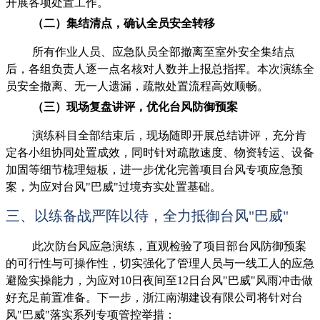
开展各项处置工作。
（二）集结清点，确认全员安全转移
所有作业人员、应急队员全部撤离至室外安全集结点
后，各组负责人逐一点名核对人数并上报总指挥。本次演练全
员安全撤离、无一人遗漏，疏散处置流程高效顺畅。
（三）现场复盘讲评，优化台风防御预案
演练科目全部结束后，现场随即开展总结讲评，充分肯
定各小组协同处置成效，同时针对疏散速度、物资转运、设备
加固等细节梳理短板，进一步优化完善项目台风专项应急预
案，为应对台风"巴威"过境夯实处置基础。
三、以练备战严阵以待，全力抵御台风"巴威"
此次防台风应急演练，直观检验了项目部台风防御预案
的可行性与可操作性，切实强化了管理人员与一线工人的应急
避险实操能力，为应对10日夜间至12日台风"巴威"风雨冲击做
好充足前置准备。下一步，浙江南湖建设有限公司将针对台
风"巴威"落实系列专项管控举措：