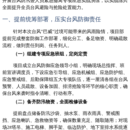
开展台风防汛暨人员紧急撤离专项应急实战演练，以实战练兵
全面提升全员台风避险与抢险处置能力。
一、提前统筹部署，压实台风防御责任
针对本次台风"巴威"过境可能带来的风雨险情，项目部
提前完成整套防御工作部署，细化分工、备足物资、明确疏散
流程，做到责任到岗、任务到人。
（一）组建专项应急班组，定岗定责
项目成立台风防御应急领导小组，明确现场总指挥、班
前宣讲调度员，下设应急引导组、应急机械组、应急防护组、
应急警戒组、后勤保障组五大专项队伍，逐一厘清各组在台风
预警、人员疏散、设备加固、排涝抢险等环节的核心职责，确
保台风来袭时指令清晰、行动有序。
（二）备齐防汛物资，全面检修设备
提前盘点储备防汛沙袋、抽水泵、雨衣雨具、警戒围
挡、应急喇叭、急救物资等，确保数量充足、随取随用；对现
场2#塔吊、施工电梯、脚手架、临边防护、地下室排水系统逐