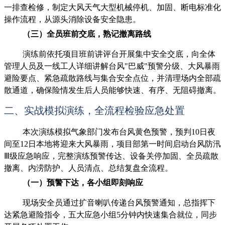
一排查检修，制定大风天气大型机械停机、加固、断电标准化
操作流程，从源头消除设备安全隐患。
（三）全员班前交底，熟记撤离路线
演练前依托项目班前讲评台开展集中安全交底，向全体
管理人员及一线工人详细讲解台风"巴威"预警分级、大风暴雨
避险要点、紧急疏散路线与集合安全点位，并清理场内全部疏
散通道，确保险情发生后人员能够快速、有序、无阻碍撤离。
二、实战模拟演练，全流程检验应急处置
本次演练模拟气象部门发布台风黄色预警，预判10日夜
间至12日本地将迎来大风暴雨，项目部第一时间启动台风防汛
Ⅲ级应急响应，完整演练预警传达、设备关停加固、全员疏散
撤离、内涝防护、人员清点、总结复盘全流程。
（一）预警下达，各小组即刻响应
现场安全员通过扩音喇叭传递台风预警通知，总指挥下
达紧急避险指令，五大应急小组5分钟内快速集合就位，同步